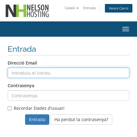
Català
Entrada
Veure Carro
Canv
la
nave
Entrada
Direcció Email
Contrasenya
Recordar Dades d'usuari
Ha perdut la contrasenya?