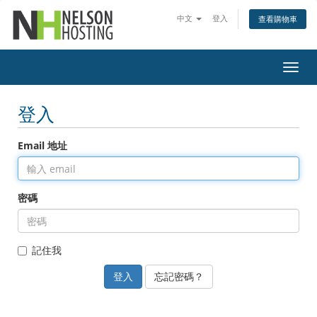
中文
登入
查看購物車
切
換
導
登入
覽
Email 地址
密碼
記住我
忘記密碼？