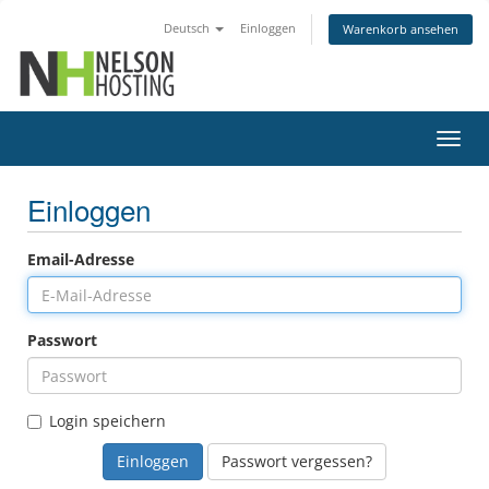
Deutsch
Einloggen
Warenkorb ansehen
Navig
ein-/
Einloggen
Email-Adresse
Passwort
Login speichern
Passwort vergessen?