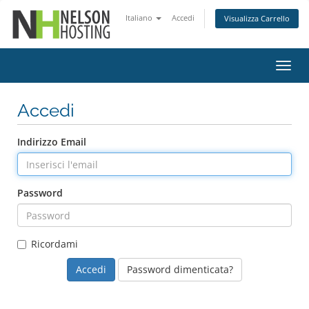
Italiano
Accedi
Visualizza Carrello
Attiv
Navi
Accedi
Indirizzo Email
Password
Ricordami
Password dimenticata?