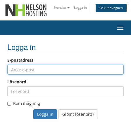
Svenska
Logga in
Se kundvagnen
Växla
navig
Logga in
E-postadress
Lösenord
Kom ihåg mig
Glömt lösenord?