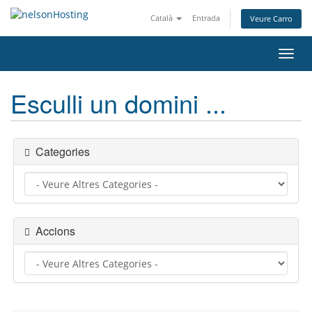
Català
Entrada
Veure Carro
Canv
la
nave
Esculli un domini ...
Categories
Accions