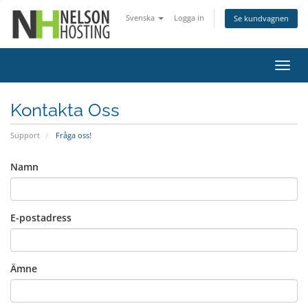
Svenska
Logga in
Se kundvagnen
Växla
navig
Kontakta Oss
Support
Fråga oss!
Namn
E-postadress
Ämne